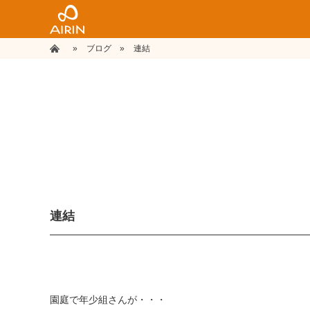
»
ホーム
ブログ
»
連結
連結
園庭で年少組さんが・・・