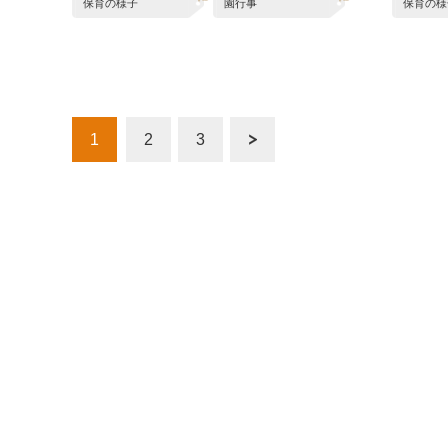
保育の様子
園行事
保育の様
1
2
3
次へ »