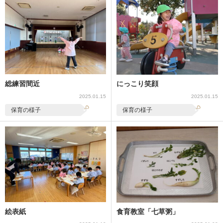
総練習間近
にっこり笑顔
2025.01.15
2025.01.15
保育の様子
保育の様子
絵表紙
食育教室「七草粥」