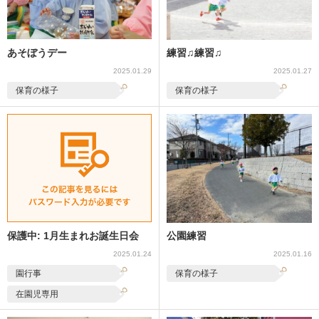
あそぼうデー
練習♫練習♫
2025.01.29
2025.01.27
保育の様子
保育の様子
保護中: 1月生まれお誕生日会
公園練習
2025.01.24
2025.01.16
園行事
保育の様子
在園児専用