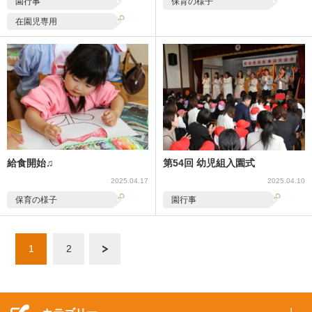
園行事
保育の様子
在園児専用
給食開始♫
第54回 幼児組入園式
2025.04.17
2025.04.10
保育の様子
園行事
1
2
次へ »